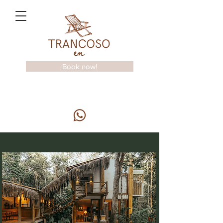
Book now!
Make your reservation:
+55 73 98816-7782