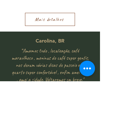
Mais detalhes
Carolina, BR
“Amamos tudo , localização, café
maravilhoso , meninas do café super gentis,
nos deram várias dicas de passeio etc.
quarto super confortável , enfim amei tudo
, amei a cidade. Voltaremos em breve."