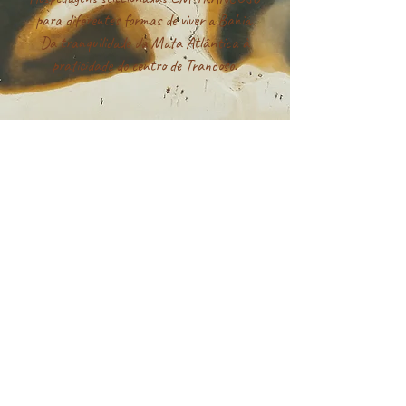
para diferentes formas de viver a Bahia.
Da tranquilidade da Mata Atlântica à
praticidade do centro de Trancoso.