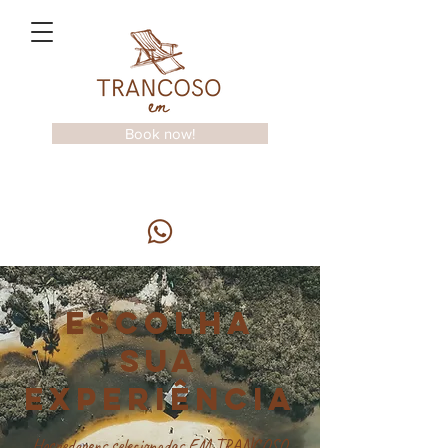
Book now!
Make your reservation:
+55 73 98816-7782
escolha
sua
Experiência
Hospedagens selecionadas EM TRANCOSO